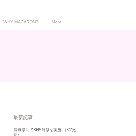
WHY MACARON?
More
最新記事
長野県にてSNS研修を実施 （8/7更
新）