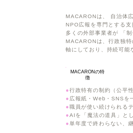
MACARONは、 自治
NPO広報を専門とする
多くの外部事業者が 「
MACARONは、行政独
軸にしており、
​持続可
MACARONの特
徴
●
行政特有の制約（公平
●
広報紙・Web・SNS
●
職員が使い続けられる
●
AIを「魔法の道具」と
●
単年度で終わらない、