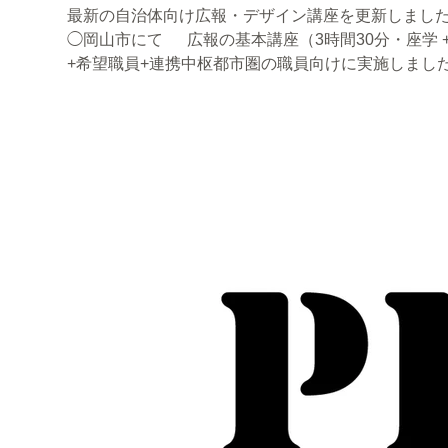
最新の自治体向け広報・デザイン講座を更新しました
◯岡山市にて 広報の基本講座（3時間30分・座学
+希望職員+連携中枢都市圏の職員向けに実施しました。 （参加者の声） ●受講者参加
義でグループワークや実践も交えながら楽しく学べた
面白かったです。 ●情報発信の方法についてグループ
少人数制のグループで意見交換がしやすく講師からの講
会社MACARON代表であり、 杉並区広報専門監と
自治体向け広報研修・AI時代の情報発信支援を行って
軽にお問い合わせください。 ーーーーーーーーーー
研修をお考えの自治体のみなさまへ 自治体向け広報
ーーーーーーーーーーーーーーーーーーーー